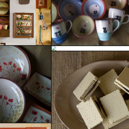
Δελφίς
ά Χρήσης
μικά
Το Κατάστημα μας
Δελφίς
τα Έργα μας
Κεραμικά Χρήσης
τικείμενα
Κεραμικά