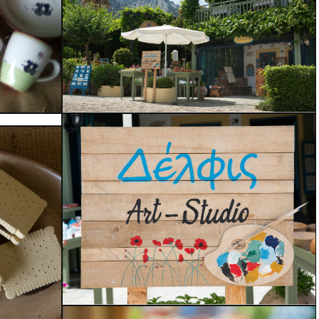
Ζωγραφική σε Ξύλο
Ξύλινα αντικείμενα
Το Κατάστημα μας
Δελφίς